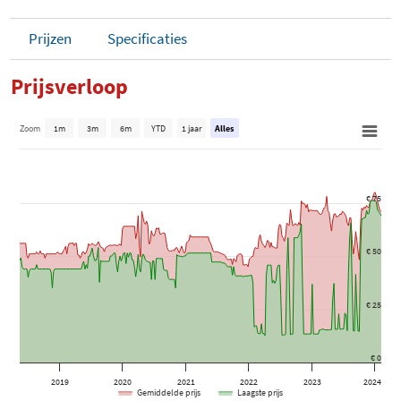
Prijzen
Specificaties
Prijsverloop
Zoom
1m
3m
6m
YTD
1 jaar
Alles
€ 75
€ 50
€ 25
€ 0
2019
2020
2021
2022
2023
2024
Gemiddelde prijs
Laagste prijs