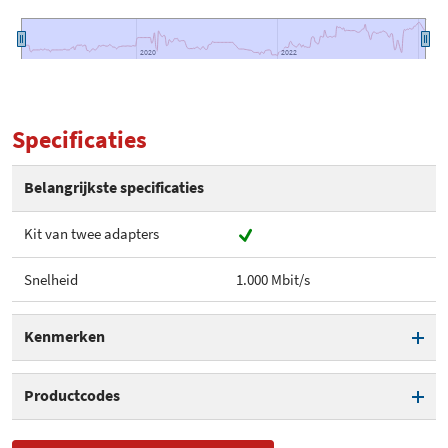
2020
2020
2022
2022
Specificaties
Belangrijkste specificaties
Kit van twee adapters
Snelheid
1.000 Mbit/s
Kenmerken
Kit van twee adapters
Productcodes
Snelheid
1.000 Mbit/s
SKU
433364