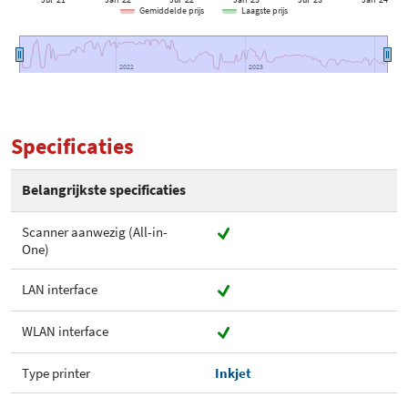
Jul '21
Jan '22
Jul '22
Jan '23
Jul '23
Jan '24
Gemiddelde prijs
Laagste prijs
2022
2022
2023
2023
Specificaties
Belangrijkste specificaties
Scanner aanwezig (All-in-
One)
LAN interface
WLAN interface
Type printer
Inkjet