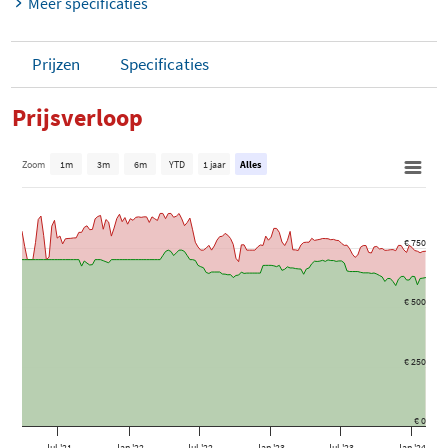
Meer specificaties
Prijzen
Specificaties
Prijsverloop
Zoom
1m
3m
6m
YTD
1 jaar
Alles
€ 750
€ 500
€ 250
€ 0