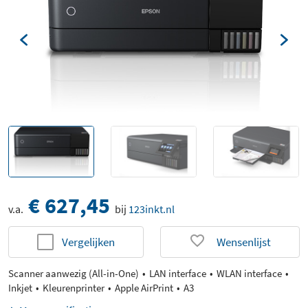
€ 627,45
v.a.
bij
123inkt.nl
Vergelijken
Wensenlijst
Scanner aanwezig (All-in-One)
LAN interface
WLAN interface
Inkjet
Kleurenprinter
Apple AirPrint
A3