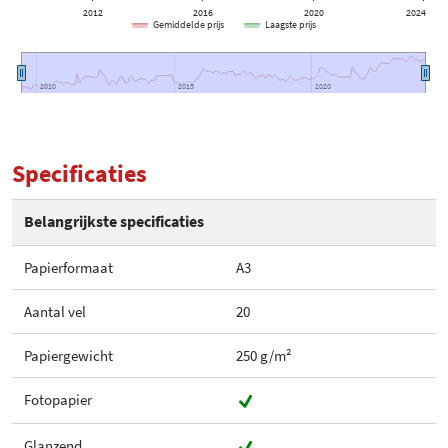
2012
2016
2020
2024
Gemiddelde prijs
Laagste prijs
2010
2010
2015
2015
2020
2020
Specificaties
Belangrijkste specificaties
Papierformaat
A3
Aantal vel
20
Papiergewicht
250 g/m²
Fotopapier
Glanzend