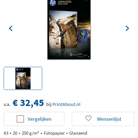
€ 32,45
v.a.
bij
PrintAbout.nl
Vergelijken
Wensenlijst
A3
20
250 g/m²
Fotopapier
Glanzend