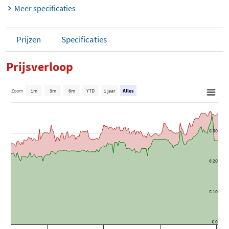
Meer specificaties
Prijzen
Specificaties
Prijsverloop
Zoom
1m
3m
6m
YTD
1 jaar
Alles
€ 30
€ 20
€ 10
€ 0