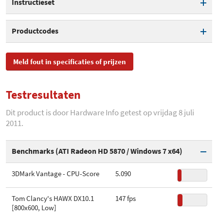
Instructieset
Geheugenkanalen
2
Aantal cores totaal
2 cores
L3-cache
0 MB
IA-64
Productcodes
Aantal threads
2
MMX
SKU
ADX255OCGQBOX,
HyperThreading / SMT
Meld fout in specificaties of prijzen
ADX2550CGQBOX,
SSE
ADX255OCGMBO
Multiplier unlocked
Testresultaten
SSE2
EAN
0730143273138
Bustype
HyperTransport 3.0
Dit product is door Hardware Info getest op vrijdag 8 juli
SSE3
Toegevoegd aan Hardware
maandag 18 januari 2010
2011.
Info
Geïntegreerde
DDR3-1333 (Dual Channel)
geheugencontroller
SSE4A
Benchmarks (ATI Radeon HD 5870 / Windows 7 x64)
Thermal design power
65 W
SSE4.1
3DMark Vantage - CPU-Score
5.090
Productie-procedé
45 nm
SSE4.2
Tom Clancy's HAWX DX10.1
147 fps
Die-grootte
117,5 mm²
x86-64
[800x600, Low]