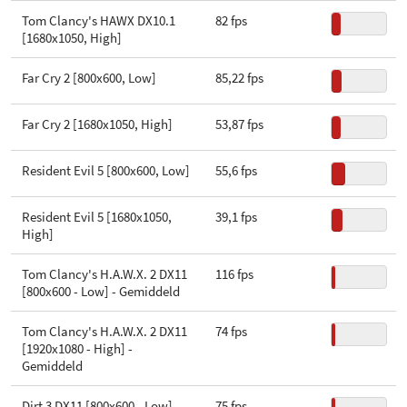
Aantal transistors
234 mln
XD-bit
Tom Clancy's HAWX DX10.1
82 fps
[1680x1050, High]
Uitvoering
Boxed
Far Cry 2 [800x600, Low]
85,22 fps
Far Cry 2 [1680x1050, High]
53,87 fps
Resident Evil 5 [800x600, Low]
55,6 fps
Resident Evil 5 [1680x1050,
39,1 fps
High]
Tom Clancy's H.A.W.X. 2 DX11
116 fps
[800x600 - Low] - Gemiddeld
Tom Clancy's H.A.W.X. 2 DX11
74 fps
[1920x1080 - High] -
Gemiddeld
Dirt 3 DX11 [800x600 - Low] -
75 fps