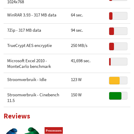
1024x768
WinRAR 3.93 - 317 MB data
64 sec.
7Zip - 317 MB data
94 sec.
TrueCrypt AES encryptie
250 MB/s
Microsoft Excel 2010 -
41,698 sec.
MonteCarlo benchmark
Stroomverbruik - Idle
123 W
Stroomverbruik - Cinebench
150 W
11.5
Reviews
Processors