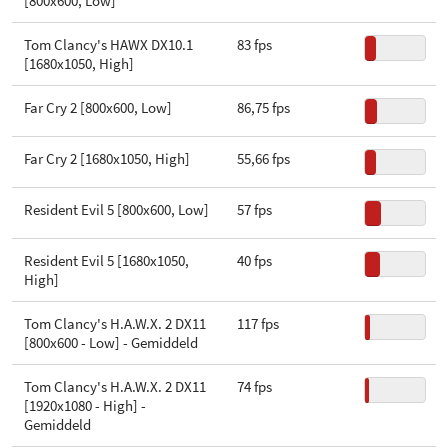
[800x600, Low]
Aantal transistors
234 mln
XD-bit
Tom Clancy's HAWX DX10.1
83 fps
[1680x1050, High]
Uitvoering
Boxed
Far Cry 2 [800x600, Low]
86,75 fps
Far Cry 2 [1680x1050, High]
55,66 fps
Resident Evil 5 [800x600, Low]
57 fps
Resident Evil 5 [1680x1050,
40 fps
High]
Tom Clancy's H.A.W.X. 2 DX11
117 fps
[800x600 - Low] - Gemiddeld
Tom Clancy's H.A.W.X. 2 DX11
74 fps
[1920x1080 - High] -
Gemiddeld