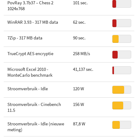
PovRay 3.7b37 – Chess 2
101 sec.
1024x768
WinRAR 3.93 - 317 MB data
62 sec.
7Zip - 317 MB data
90 sec.
TrueCrypt AES encryptie
258 MB/s
Microsoft Excel 2010 -
41,137 sec.
MonteCarlo benchmark
Stroomverbruik - Idle
120 W
Stroomverbruik - Cinebench
156 W
11.5
Stroomverbruik - Idle (nieuwe
87,8 W
meting)