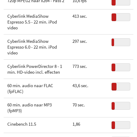
720p MPEG2 naar x264 - Pass 2
10,6 fps
Cyberlink MediaShow
413 sec.
Espresso 5.5 - 22 min. iPod
video
Cyberlink MediaShow
297 sec.
Espresso 6.0 - 22 min. iPod
video
Cyberlink PowerDirector 8 - 1
773 sec.
min. HD-video incl. effecten
60 min. audio naar FLAC
43,6 sec.
(fpFLAC)
60 min. audio naar MP3
70 sec.
(fpMP3)
Cinebench 11.5
1,86