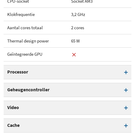
CPU-socket
Socket AM3
Klokfrequentie
3,2 GHz
Aantal cores totaal
2 cores
Thermal design power
65 W
Geïntegreerde GPU
Processor
Processorserie
Athlon II X2
Geheugencontroller
CPU-core
Regor
Geïntegreerde
Video
geheugencontroller
CPU-revisie
C3
Geïntegreerde GPU
Geheugentype
DDR3
Cache
CPU-socket
Socket AM3