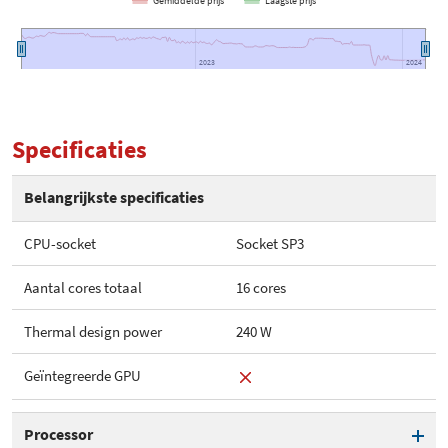
Gemiddelde prijs
Laagste prijs
2023
2023
2024
2024
Specificaties
Belangrijkste specificaties
CPU-socket
Socket SP3
Aantal cores totaal
16 cores
Thermal design power
240 W
Geïntegreerde GPU
Processor