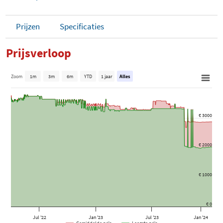
Prijzen
Specificaties
Prijsverloop
Zoom
1m
3m
6m
YTD
1 jaar
Alles
€ 3000
€ 2000
€ 1000
€ 0
Jul '22
Jan '23
Jul '23
Jan '24