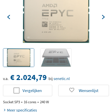
€ 2.024,79
v.a.
bij
senetic.nl
Vergelijken
Wensenlijst
Socket SP3
16 cores
240 W
Meer specificaties