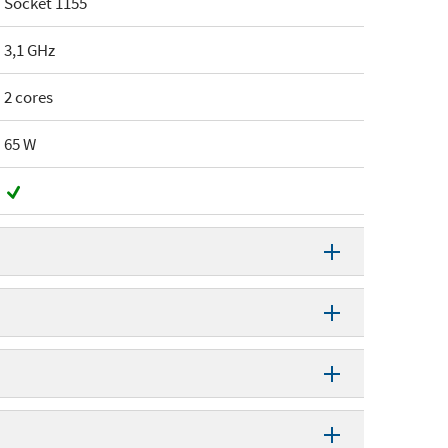
Socket 1155
3,1 GHz
2 cores
65 W
Core i3
Sandy Bridge
Socket 1155
DDR3
3,1 GHz