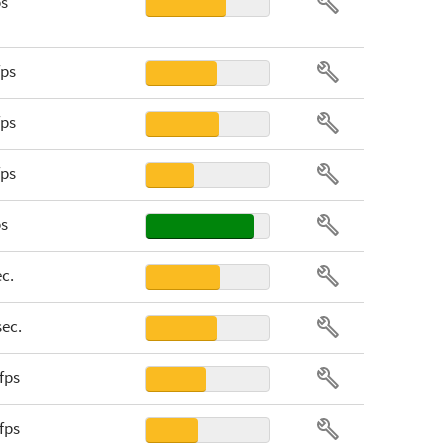
ps
fps
fps
fps
ps
ec.
sec.
 fps
 fps