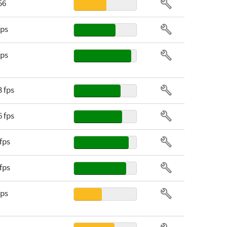
56
16
fps
Boxed
fps
3 fps
6 fps
 fps
 fps
fps