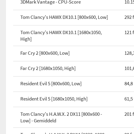
3DMark Vantage - CPU-Score
10.1
Aantal PCIe lanes
x86-64
Tom Clancy's HAWX DX10.1 [800x600, Low]
292 
Uitvoering
XD-bit
Koeler meegeleverd
Tom Clancy's HAWX DX10.1 [1680x1050,
121 
AVX
High]
AES-NI
Far Cry 2 [800x600, Low]
128,
Far Cry 2 [1680x1050, High]
101,
Resident Evil 5 [800x600, Low]
84,8
Resident Evil 5 [1680x1050, High]
61,5
Tom Clancy's H.A.W.X. 2 DX11 [800x600 -
201 
Low] - Gemiddeld