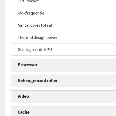
CPU-socket
Klokfrequentie
Aantal cores totaal
Thermal design power
Geïntegreerde GPU
Processor
Processorserie
Geheugencontroller
CPU-core
Geïntegreerde geheugencontroller
Video
CPU-socket
Geheugentype
Geïntegreerde GPU
Cache
Klokfrequentie