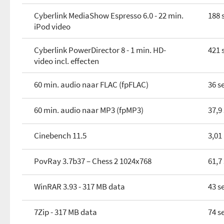
Cyberlink MediaShow Espresso 6.0 - 22 min.
188 
iPod video
Cyberlink PowerDirector 8 - 1 min. HD-
421 
video incl. effecten
60 min. audio naar FLAC (fpFLAC)
36 s
60 min. audio naar MP3 (fpMP3)
37,9
Cinebench 11.5
3,01
PovRay 3.7b37 – Chess 2 1024x768
61,7
WinRAR 3.93 - 317 MB data
43 s
7Zip - 317 MB data
74 s