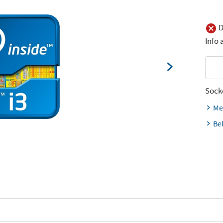
D
Info
Sock
Me
Be