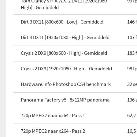
Tom Clancy's H.A.W.X. 2 DX11 [1920x1080 -
99 f
High] - Gemiddeld
Dirt 3 DX11 [800x600 - Low] - Gemiddeld
146 
Dirt 3 DX11 [1920x1080 - High] - Gemiddeld
107 
Crysis 2 DX9 [800x600 - High] - Gemiddeld
183 
Crysis 2 DX9 [1920x1080 - High] - Gemiddeld
98 f
Hardware.Info Photoshop CS4 benchmark
32 s
Panorama Factory v5 - 8x12MP panorama
136 
720p MPEG2 naar x264 - Pass 1
62,2
720p MPEG2 naar x264 - Pass 2
16,5