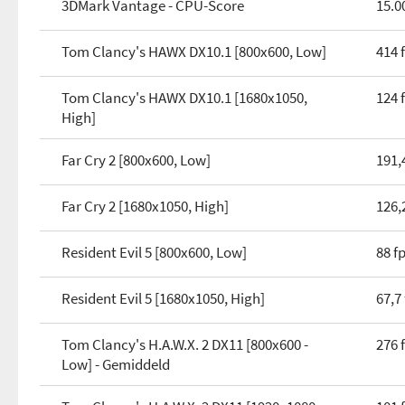
3DMark Vantage - CPU-Score
15.0
Productie-procedé
x86-64
Tom Clancy's HAWX DX10.1 [800x600, Low]
414 
Aantal PCIe lanes
XD-bit
Uitvoering
Tom Clancy's HAWX DX10.1 [1680x1050,
124 
AVX
High]
Koeler meegeleverd
AES-NI
Far Cry 2 [800x600, Low]
191,
Far Cry 2 [1680x1050, High]
126,
Resident Evil 5 [800x600, Low]
88 f
Resident Evil 5 [1680x1050, High]
67,7
Tom Clancy's H.A.W.X. 2 DX11 [800x600 -
276 
Low] - Gemiddeld