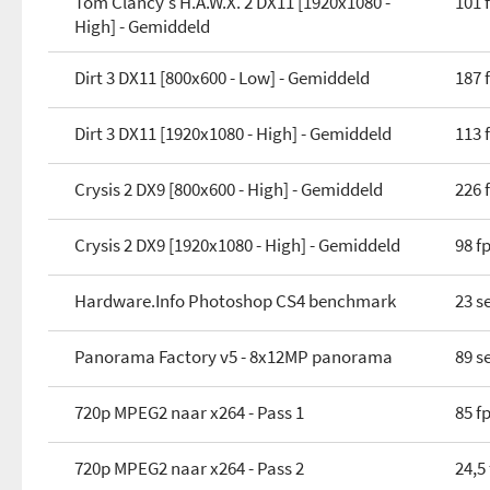
Tom Clancy's H.A.W.X. 2 DX11 [1920x1080 -
101 
High] - Gemiddeld
Dirt 3 DX11 [800x600 - Low] - Gemiddeld
187 
Dirt 3 DX11 [1920x1080 - High] - Gemiddeld
113 
Crysis 2 DX9 [800x600 - High] - Gemiddeld
226 
Crysis 2 DX9 [1920x1080 - High] - Gemiddeld
98 f
Hardware.Info Photoshop CS4 benchmark
23 s
Panorama Factory v5 - 8x12MP panorama
89 s
720p MPEG2 naar x264 - Pass 1
85 f
720p MPEG2 naar x264 - Pass 2
24,5