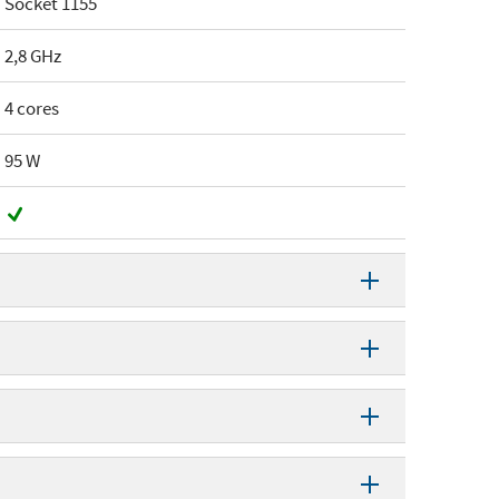
Socket 1155
2,8 GHz
4 cores
95 W
Core i5
Sandy Bridge
Socket 1155
DDR3
2,8 GHz