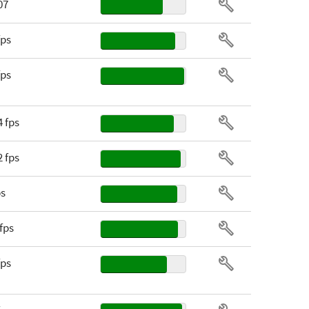
07
32 nm
fps
16
fps
Boxed
4 fps
2 fps
ps
 fps
fps