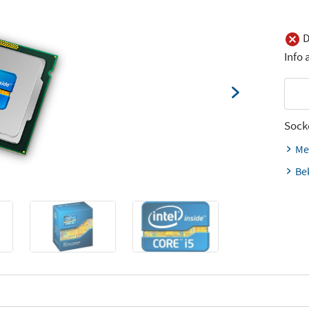
D
Info
Sock
Me
Be