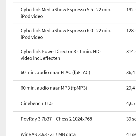
Cyberlink MediaShow Espresso 5.5 - 22 min.
192 
iPod video
Cyberlink MediaShow Espresso 6.0 - 22 min.
128 
iPod video
Cyberlink PowerDirector 8 - 1 min. HD-
314 
video incl. effecten
60 min. audio naar FLAC (fpFLAC)
36,4
60 min. audio naar MP3 (fpMP3)
29,4
Cinebench 11.5
4,65
PovRay 3.7b37 – Chess 2 1024x768
39 s
WinRAR 3.93 - 317 MB data
41 s