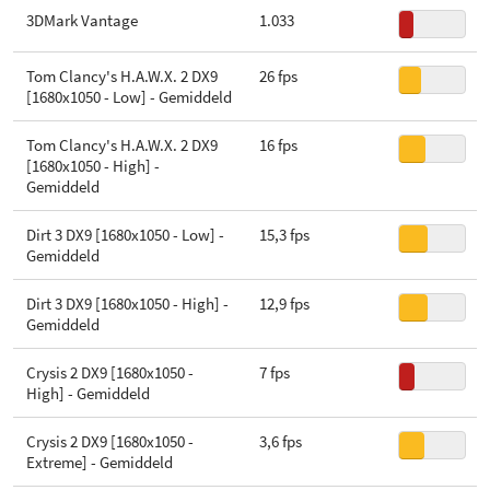
Koeler meegeleverd
XD-bit
3DMark Vantage
1.033
AVX
Tom Clancy's H.A.W.X. 2 DX9
26 fps
[1680x1050 - Low] - Gemiddeld
AES-NI
Tom Clancy's H.A.W.X. 2 DX9
16 fps
[1680x1050 - High] -
Gemiddeld
Dirt 3 DX9 [1680x1050 - Low] -
15,3 fps
Gemiddeld
Dirt 3 DX9 [1680x1050 - High] -
12,9 fps
Gemiddeld
Crysis 2 DX9 [1680x1050 -
7 fps
High] - Gemiddeld
Crysis 2 DX9 [1680x1050 -
3,6 fps
Extreme] - Gemiddeld