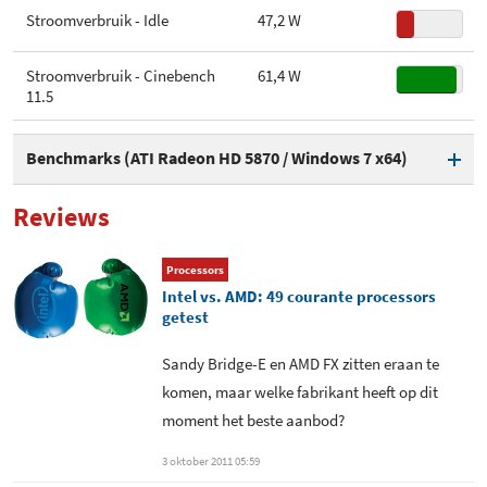
Stroomverbruik - Idle
47,2 W
Stroomverbruik - Cinebench
61,4 W
11.5
Benchmarks (ATI Radeon HD 5870 / Windows 7 x64)
3DMark Vantage - CPU-Score
5.661
Reviews
Tom Clancy's HAWX DX10.1
185 fps
Processors
[800x600, Low]
Intel vs. AMD: 49 courante processors
getest
Tom Clancy's HAWX DX10.1
96 fps
[1680x1050, High]
Sandy Bridge-E en AMD FX zitten eraan te
komen, maar welke fabrikant heeft op dit
Far Cry 2 [800x600, Low]
96,1 fps
moment het beste aanbod?
Far Cry 2 [1680x1050, High]
64,9 fps
3 oktober 2011 05:59