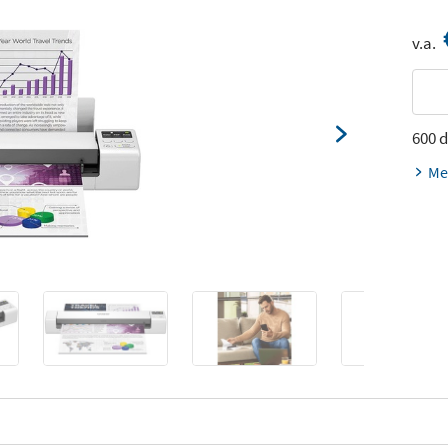
v.a.
600 d
Me