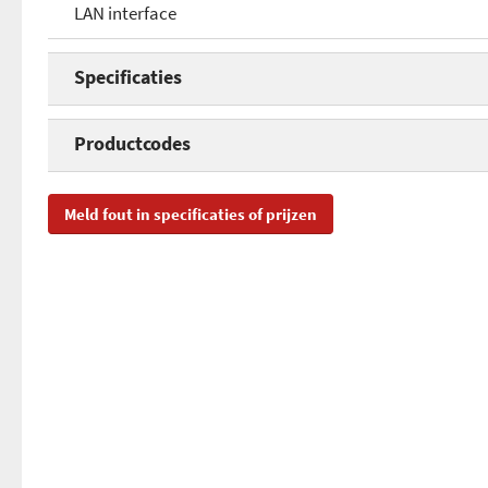
LAN interface
Specificaties
Maximale resolutie (optisch)
Productcodes
Sheetfeeder
SKU
DS
Meld fout in specificaties of prijzen
USB interface
EAN
49
LAN interface
Toegevoegd aan Hardware Info
ma
Display
Maximale papierformaat
Kleurdiepte