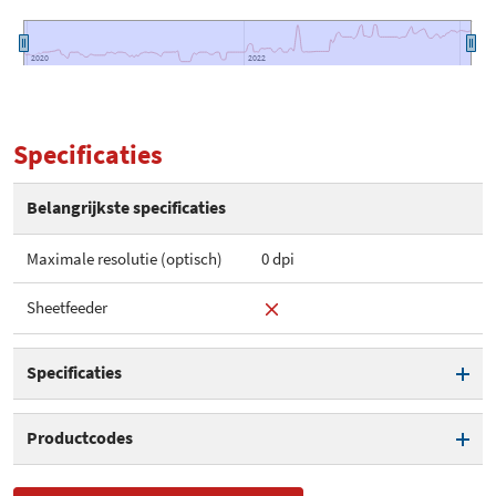
2020
2020
2022
2022
Specificaties
Belangrijkste specificaties
Maximale resolutie (optisch)
0 dpi
Sheetfeeder
Specificaties
Maximale resolutie (optisch)
0 dpi
Productcodes
Sheetfeeder
SKU
03101, 3101