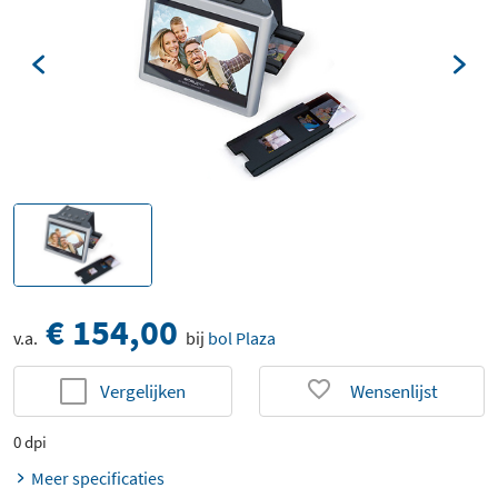
€ 154,00
v.a.
bij
bol Plaza
Vergelijken
Wensenlijst
0 dpi
Meer specificaties