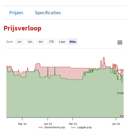
Prijzen
Specificaties
Prijsverloop
Zoom
1m
3m
6m
YTD
1 jaar
Alles
€ 400
€ 200
€ 0
Sep '22
Jan '23
Mei '23
Jan '24
Gemiddelde prijs
Laagste prijs