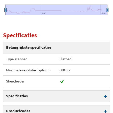
2023
2023
2024
2024
Specificaties
Belangrijkste specificaties
Type scanner
Flatbed
Maximale resolutie (optisch)
600 dpi
Sheetfeeder
Specificaties
Type scanner
Flatbed
Productcodes