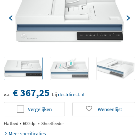
€ 367,25
v.a.
bij
dectdirect.nl
Vergelijken
Wensenlijst
Flatbed
600 dpi
Sheetfeeder
Meer specificaties