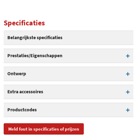
Specificaties
Belangrijkste specificaties
Prestaties/Eigenschappen
Precisietrimmer
Ontwerp
Baardtrimmer
Oplaadindicator
Extra accessoires
Oplaadbaar
Draadloos
Reinigingsborsteltje
Productcodes
Oplaadtijd
8 uur
Kleur
Zwart/Blauw
SKU
MGK3345
Minimale haarlengte
0,5 mm
Meld fout in specificaties of prijzen