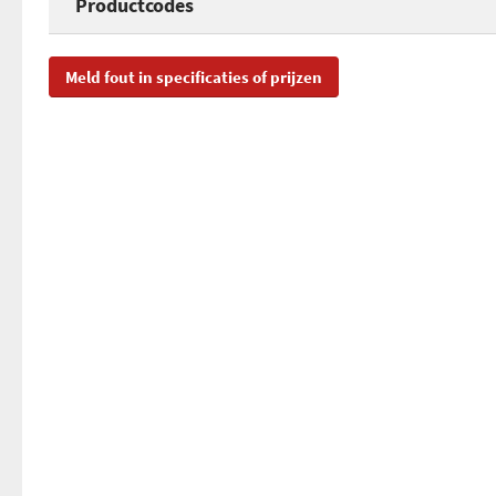
Productcodes
SKU
S7
Meld fout in specificaties of prijzen
EAN
87
Toegevoegd aan Hardware Info
ma