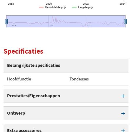
2018
2020
2022
2024
Gemiddelde prijs
Laagste prijs
2018
2018
2020
2020
2022
2022
Specificaties
Belangrijkste specificaties
Hoofdfunctie
Tondeuses
Prestaties/Eigenschappen
Hoofdfunctie
Tondeuses
Ontwerp
Aantal snelheidsstanden
1
Display
Extra accessoires