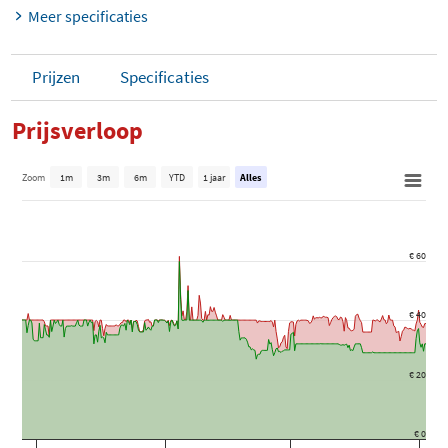
Meer specificaties
Prijzen
Specificaties
Prijsverloop
Zoom
1m
3m
6m
YTD
1 jaar
Alles
€ 60
€ 40
€ 20
€ 0