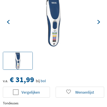
€ 31,99
v.a.
bij
bol
Vergelijken
Wensenlijst
Tondeuses