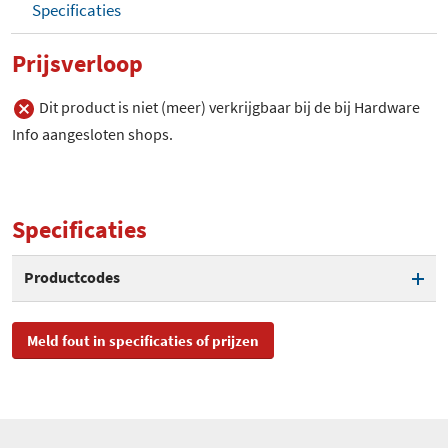
Specificaties
Prijsverloop
Dit product is niet (meer) verkrijgbaar bij de bij Hardware
Info aangesloten shops.
Specificaties
Productcodes
SKU
ZA970024SE
Meld fout in specificaties of prijzen
EAN
0195890196374
Toegevoegd aan Hardware
vrijdag 19 november 2021
Info