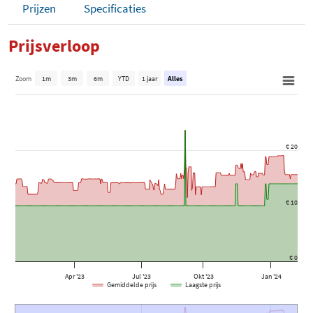
Prijzen
Specificaties
Prijsverloop
Zoom
1m
3m
6m
YTD
1 jaar
Alles
€ 20
€ 10
€ 0
Apr '23
Jul '23
Okt '23
Jan '24
Gemiddelde prijs
Laagste prijs