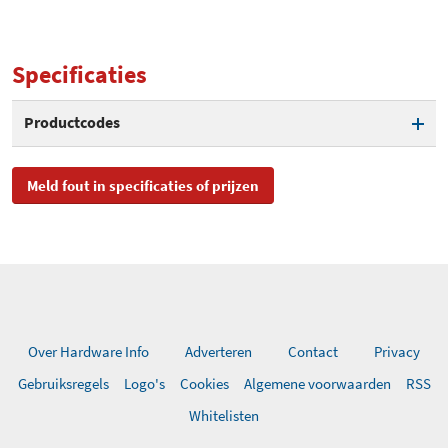
Specificaties
Productcodes
SKU
05/301000/BL, A000401594
Meld fout in specificaties of prijzen
EAN
5052847108468
Toegevoegd aan Hardware
maandag 7 december 2020
Info
Over Hardware Info
Adverteren
Contact
Privacy
Gebruiksregels
Logo's
Cookies
Algemene voorwaarden
RSS
Whitelisten