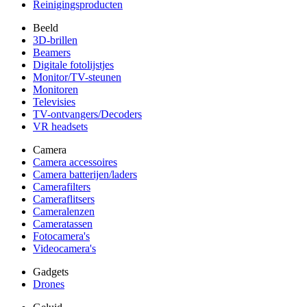
Reinigingsproducten
Beeld
3D-brillen
Beamers
Digitale fotolijstjes
Monitor/TV-steunen
Monitoren
Televisies
TV-ontvangers/Decoders
VR headsets
Camera
Camera accessoires
Camera batterijen/laders
Camerafilters
Cameraflitsers
Cameralenzen
Cameratassen
Fotocamera's
Videocamera's
Gadgets
Drones