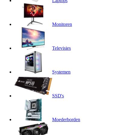
Laptops
Monitoren
Televisies
Systemen
SSD's
Moederborden