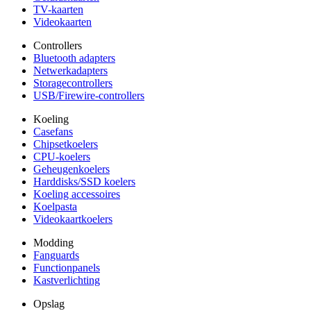
TV-kaarten
Videokaarten
Controllers
Bluetooth adapters
Netwerkadapters
Storagecontrollers
USB/Firewire-controllers
Koeling
Casefans
Chipsetkoelers
CPU-koelers
Geheugenkoelers
Harddisks/SSD koelers
Koeling accessoires
Koelpasta
Videokaartkoelers
Modding
Fanguards
Functionpanels
Kastverlichting
Opslag