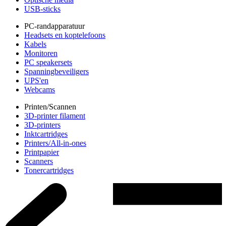
USB-sticks
PC-randapparatuur
Headsets en koptelefoons
Kabels
Monitoren
PC speakersets
Spanningbeveiligers
UPS'en
Webcams
Printen/Scannen
3D-printer filament
3D-printers
Inktcartridges
Printers/All-in-ones
Printpapier
Scanners
Tonercartridges