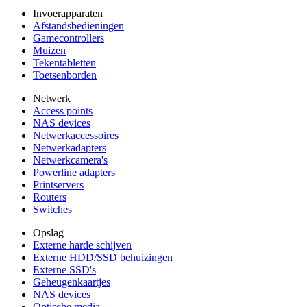
Invoerapparaten
Afstandsbedieningen
Gamecontrollers
Muizen
Tekentabletten
Toetsenborden
Netwerk
Access points
NAS devices
Netwerkaccessoires
Netwerkadapters
Netwerkcamera's
Powerline adapters
Printservers
Routers
Switches
Opslag
Externe harde schijven
Externe HDD/SSD behuizingen
Externe SSD's
Geheugenkaartjes
NAS devices
Optische media