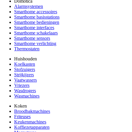
Domotica
Alarmsystemen
Smarthome accessoires
Smarthome basisstations
Smarthome bedieningen
Smarthome interfaces
Smarthome schakelaars
Smarthome sensors
Smarthome verlichting
Thermostaten
Huishouden
Koelkasten
Stofzuigers
Strijkijzers
Vaatwassers
Vriezers
Wasdrogers
Wasmachines
Koken
Broodbakmachines
Friteuses
Keukenmachines
Koffiezetapparaten