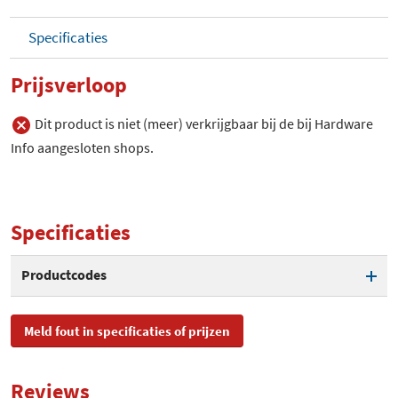
Specificaties
Prijsverloop
Dit product is niet (meer) verkrijgbaar bij de bij Hardware
Info aangesloten shops.
Specificaties
Productcodes
EAN
9120072080203
Meld fout in specificaties of prijzen
Toegevoegd aan Hardware
maandag 12 maart 2018
Info
Reviews