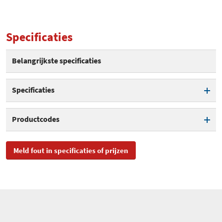
Specificaties
Belangrijkste specificaties
Specificaties
Geschikt voor buiten
Productcodes
Maximaal vermogen
3.000 W
SKU
1294860
Meld fout in specificaties of prijzen
EAN
4007123663453
Toegevoegd aan Hardware
woensdag 28 april 2021
Info