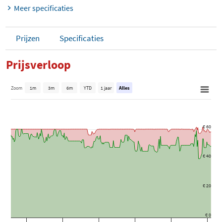
Meer specificaties
Prijzen
Specificaties
Prijsverloop
Zoom
1m
3m
6m
YTD
1 jaar
Alles
€ 60
€ 40
€ 20
€ 0