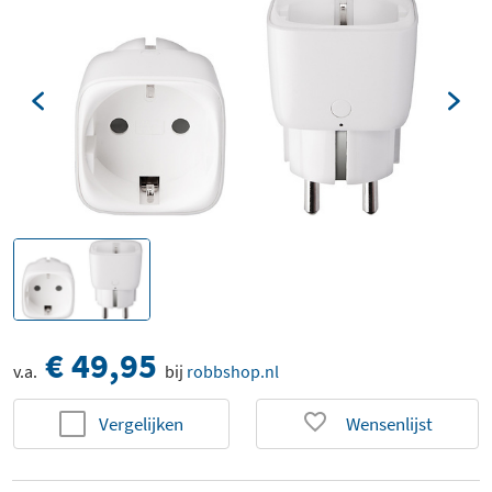
€ 49,95
v.a.
bij
robbshop.nl
Vergelijken
Wensenlijst