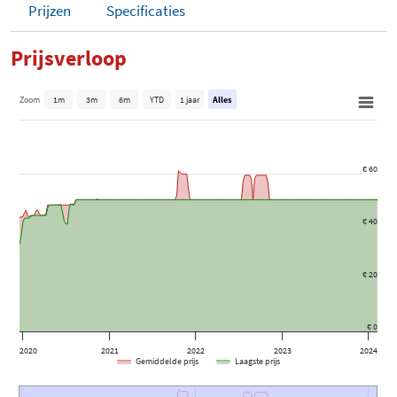
Prijzen
Specificaties
Prijsverloop
Zoom
1m
3m
6m
YTD
1 jaar
Alles
€ 60
€ 40
€ 20
€ 0
2020
2021
2022
2023
2024
Gemiddelde prijs
Laagste prijs