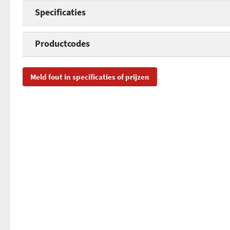
Specificaties
Protocol
Productcodes
Type schakelaar
SKU
AC
Meld fout in specificaties of prijzen
Dimmen mogelijk
EAN
87
Geschikt voor LED
Toegevoegd aan Hardware Info
ma