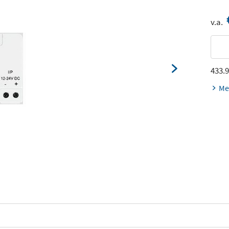
v.a.
433.
Me