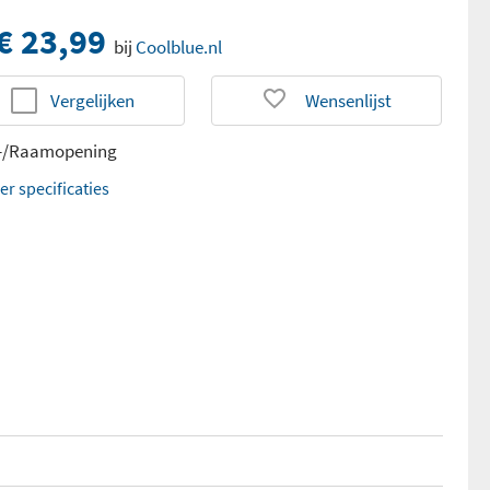
€ 23,99
bij
Coolblue.nl
Vergelijken
Wensenlijst
-/Raamopening
er specificaties