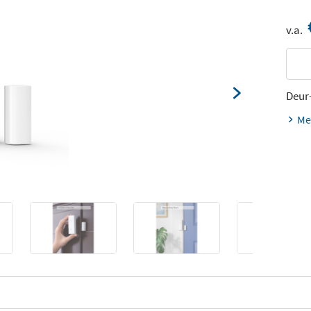
v.a.
Deur
Me