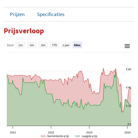
Prijzen
Specificaties
Prijsverloop
Zoom
1m
3m
6m
YTD
1 jaar
Alles
€ 60
€ 40
€ 20
€ 0
2021
2022
2023
2024
Gemiddelde prijs
Laagste prijs