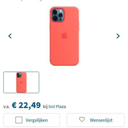
€ 22,49
v.a.
bij
bol Plaza
Vergelijken
Wensenlijst