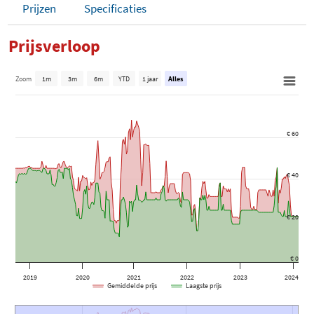
Prijzen
Specificaties
Prijsverloop
Zoom
1m
3m
6m
YTD
1 jaar
Alles
€ 60
€ 40
€ 20
€ 0
2019
2020
2021
2022
2023
2024
Gemiddelde prijs
Laagste prijs