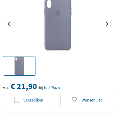
€ 21,90
v.a.
bij
bol Plaza
Vergelijken
Wensenlijst