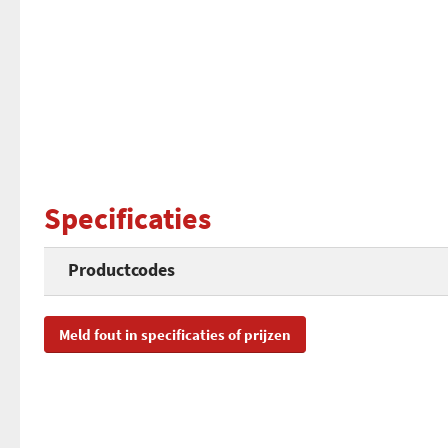
Specificaties
Productcodes
SKU
D2
Meld fout in specificaties of prijzen
EAN
87
Toegevoegd aan Hardware Info
vri