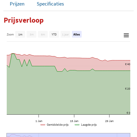
Prijzen
Specificaties
Prijsverloop
Zoom
1m
3m
6m
YTD
1 jaar
Alles
€ 40
€ 20
€ 0
1 Jan
15 Jan
29 Jan
Gemiddelde prijs
Laagste prijs