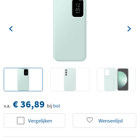
€ 36,89
v.a.
bij
bol
Vergelijken
Wensenlijst