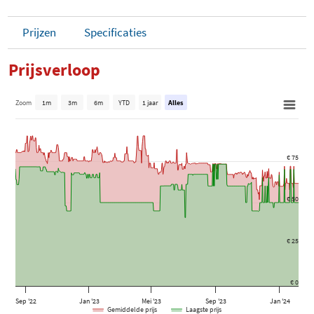
Prijzen
Specificaties
Prijsverloop
Zoom
1m
3m
6m
YTD
1 jaar
Alles
€ 75
€ 50
€ 25
€ 0
Sep '22
Jan '23
Mei '23
Sep '23
Jan '24
Gemiddelde prijs
Laagste prijs