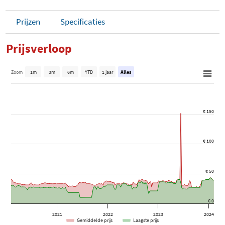
Prijzen
Specificaties
Prijsverloop
Zoom
1m
3m
6m
YTD
1 jaar
Alles
€ 150
€ 100
€ 50
€ 0
2021
2022
2023
2024
Gemiddelde prijs
Laagste prijs