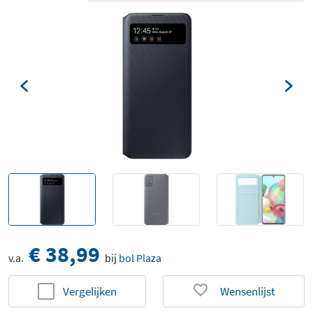
€ 38,99
v.a.
bij
bol Plaza
Vergelijken
Wensenlijst