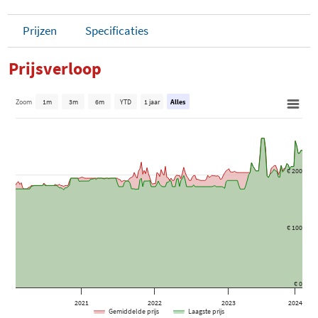
Prijzen
Specificaties
Prijsverloop
Zoom
1m
3m
6m
YTD
1 jaar
Alles
€ 200
€ 100
€ 0
2021
2022
2023
2024
Gemiddelde prijs
Laagste prijs