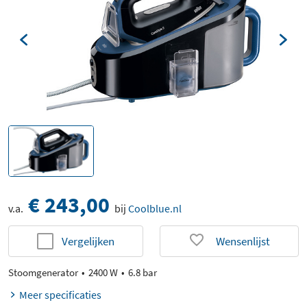
€ 243,00
v.a.
bij
Coolblue.nl
Vergelijken
Wensenlijst
Stoomgenerator
2400 W
6.8 bar
Meer specificaties