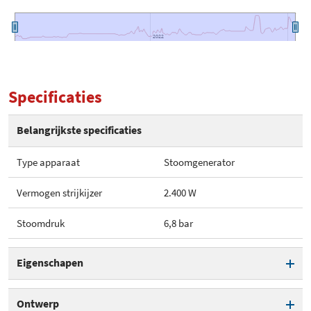
2022
2022
Specificaties
Belangrijkste specificaties
Type apparaat
Stoomgenerator
Vermogen strijkijzer
2.400 W
Stoomdruk
6,8 bar
Eigenschapen
Type apparaat
Stoomgenerator
Ontwerp