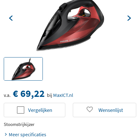
€ 69,22
v.a.
bij
MaxICT.nl
Vergelijken
Wensenlijst
Stoomstrijkijzer
Meer specificaties