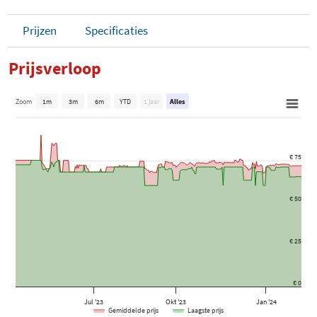
Prijzen
Specificaties
Prijsverloop
Zoom
1m
3m
6m
YTD
1 jaar
Alles
€ 75
€ 50
€ 25
€ 0
Jul '23
Okt '23
Jan '24
Gemiddelde prijs
Laagste prijs