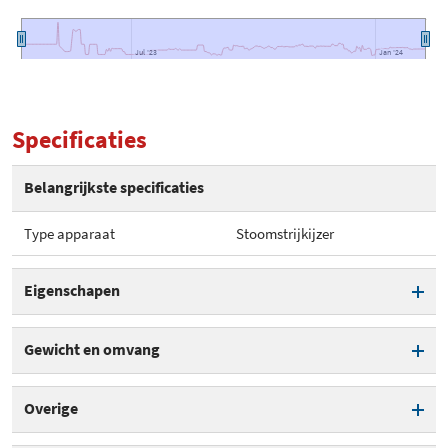
Jul '23
Jul '23
Jan '24
Jan '24
Specificaties
Belangrijkste specificaties
Type apparaat
Stoomstrijkijzer
Eigenschapen
Type apparaat
Stoomstrijkijzer
Gewicht en omvang
Verticale stoomfunctie
Breedte
13,7 cm
Overige
Diepte
33,2 cm