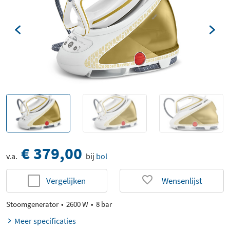
€ 379,00
v.a.
bij
bol
Vergelijken
Wensenlijst
Stoomgenerator
2600 W
8 bar
Meer specificaties