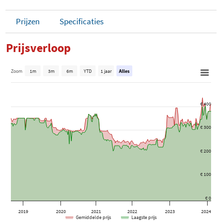
Prijzen
Specificaties
Prijsverloop
Zoom
1m
3m
6m
YTD
1 jaar
Alles
€ 400
€ 300
€ 200
€ 100
€ 0
2019
2020
2021
2022
2023
2024
Gemiddelde prijs
Laagste prijs