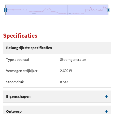
2020
2020
2022
2022
Specificaties
Belangrijkste specificaties
Type apparaat
Stoomgenerator
Vermogen strijkijzer
2.600 W
Stoomdruk
8 bar
Eigenschapen
Type apparaat
Stoomgenerator
Ontwerp