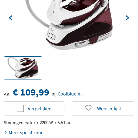
€ 109,99
v.a.
bij
Coolblue.nl
Vergelijken
Wensenlijst
Stoomgenerator
2200 W
5.5 bar
Meer specificaties