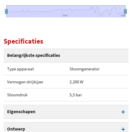
2023
2023
2024
2024
Specificaties
Belangrijkste specificaties
Type apparaat
Stoomgenerator
Vermogen strijkijzer
2.200 W
Stoomdruk
5,5 bar
Eigenschapen
Type apparaat
Stoomgenerator
Ontwerp