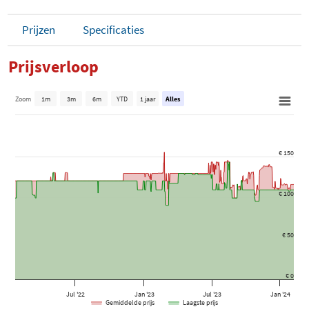
Prijzen
Specificaties
Prijsverloop
Zoom
1m
3m
6m
YTD
1 jaar
Alles
€ 150
€ 100
€ 50
€ 0
Jul '22
Jan '23
Jul '23
Jan '24
Gemiddelde prijs
Laagste prijs