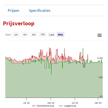
Prijzen
Specificaties
Prijsverloop
Zoom
1m
3m
6m
YTD
1 jaar
Alles
€ 100
€ 50
€ 0
Jul '22
Jan '23
Jul '23
Jan '24
Gemiddelde prijs
Laagste prijs