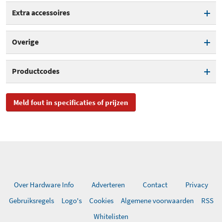
Druksensor
Oplaadstation
Extra accessoires
Oplaadbaar
Oplaadindicator
Aantal opzetborstels
1
Overige
inbegrepen
Timer
Kleur
Wit/Zwart
Garantie
2 jaar
Productcodes
SKU
4210201396888, 80354124
Meld fout in specificaties of prijzen
EAN
4210201396888
Toegevoegd aan Hardware
vrijdag 21 januari 2022
Info
Over Hardware Info
Adverteren
Contact
Privacy
Gebruiksregels
Logo's
Cookies
Algemene voorwaarden
RSS
Whitelisten