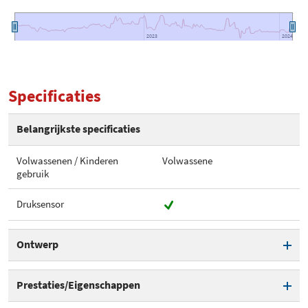
2023
2023
2024
2024
Specificaties
Belangrijkste specificaties
Volwassenen / Kinderen
Volwassene
gebruik
Druksensor
Ontwerp
Volwassenen / Kinderen
Volwassene
Prestaties/Eigenschappen
gebruik