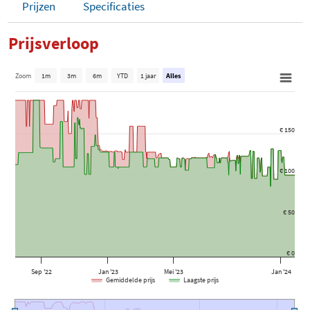
Prijzen
Specificaties
Prijsverloop
Zoom
1m
3m
6m
YTD
1 jaar
Alles
€ 150
€ 100
€ 50
€ 0
Sep '22
Jan '23
Mei '23
Jan '24
Gemiddelde prijs
Laagste prijs