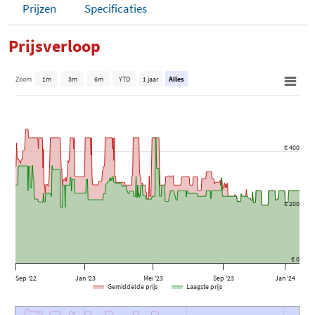
Prijzen
Specificaties
Prijsverloop
Zoom
1m
3m
6m
YTD
1 jaar
Alles
€ 400
€ 200
€ 0
Sep '22
Jan '23
Mei '23
Sep '23
Jan '24
Gemiddelde prijs
Laagste prijs