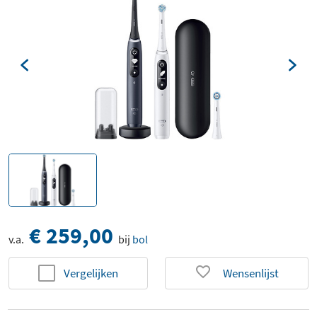
€ 259,00
v.a.
bij
bol
Vergelijken
Wensenlijst