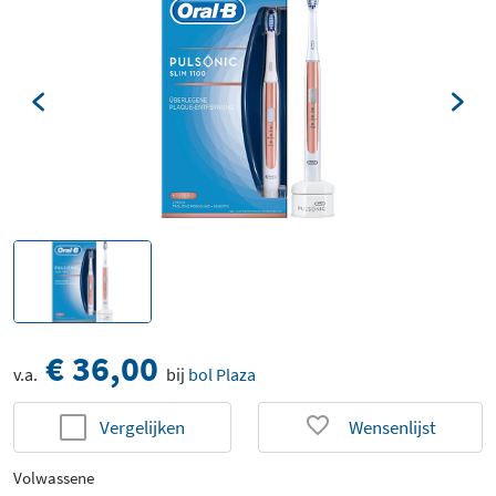
€ 36,00
v.a.
bij
bol Plaza
Vergelijken
Wensenlijst
Volwassene