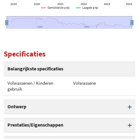
2019
2020
2021
2022
2023
2024
Gemiddelde prijs
Laagste prijs
2020
2020
2022
2022
Specificaties
Belangrijkste specificaties
Volwassenen / Kinderen
Volwassene
gebruik
Ontwerp
Volwassenen / Kinderen
Volwassene
Prestaties/Eigenschappen
gebruik