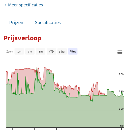
Meer specificaties
Prijzen
Specificaties
Prijsverloop
Zoom
1m
3m
6m
YTD
1 jaar
Alles
€ 60
€ 40
€ 20
€ 0