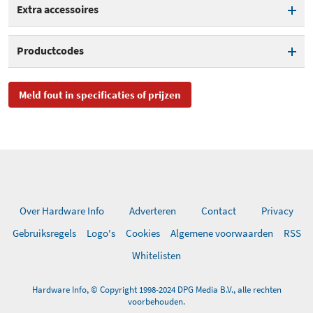
Pulsaties
27.000
Oplaadstation
Extra accessoires
Timer
Aantal opzetborstels
1
Productcodes
inbegrepen
SKU
198420, 4210201198420
Meld fout in specificaties of prijzen
EAN
4210201198420
Toegevoegd aan Hardware
dinsdag 18 september 2018
Info
Over Hardware Info
Adverteren
Contact
Privacy
Gebruiksregels
Logo's
Cookies
Algemene voorwaarden
RSS
Whitelisten
Hardware Info, © Copyright 1998-2024 DPG Media B.V., alle rechten
voorbehouden.