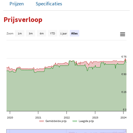
Prijzen
Specificaties
Prijsverloop
Zoom
1m
3m
6m
YTD
1 jaar
Alles
€ 75
€ 50
€ 25
€ 0
2020
2021
2022
2023
2024
Gemiddelde prijs
Laagste prijs