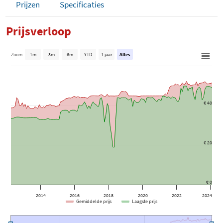
Prijzen
Specificaties
Prijsverloop
Zoom
1m
3m
6m
YTD
1 jaar
Alles
€ 40
€ 20
€ 0
2014
2016
2018
2020
2022
2024
Gemiddelde prijs
Laagste prijs