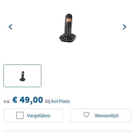
€ 49,00
v.a.
bij
bol Plaza
Vergelijken
Wensenlijst