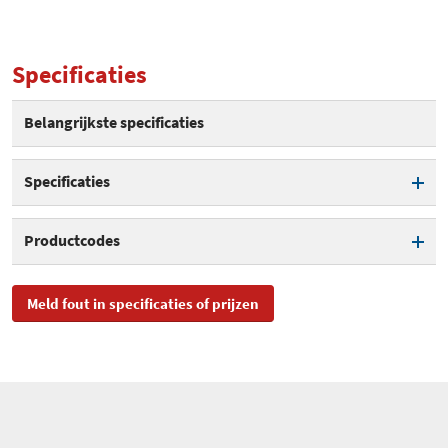
Specificaties
Belangrijkste specificaties
Specificaties
Capaciteit telefoonboek
100
Productcodes
SMS
SKU
A735A QUATTRO
Meld fout in specificaties of prijzen
Antwoordapparaat
EAN
5412882794352
Touchscreen
Toegevoegd aan Hardware
dinsdag 4 juli 2023
Info
Kleur
Zwart