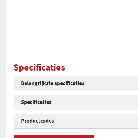
Specificaties
Belangrijkste specificaties
Specificaties
Capaciteit telefoonboek
Productcodes
SMS
EAN
42