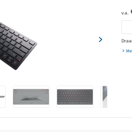
v.a.
Draa
Me