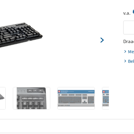
v.a.
Draa
Me
Be