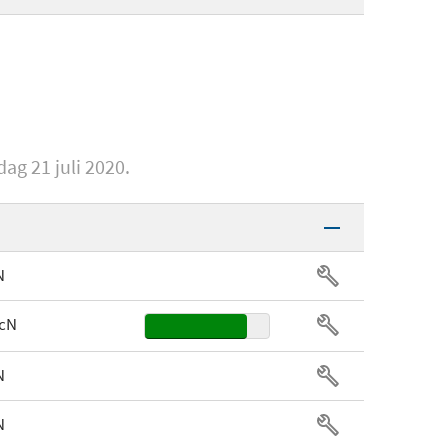
ABS
-925C015-NA
10
RGB
Opdruk
40006608752
nsdag 20 augustus 2019
ag 21 juli 2020.
N
 cN
N
N