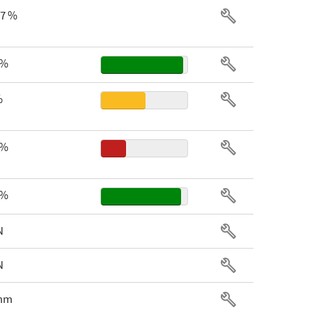
57 %
 %
%
 %
 %
N
N
 mm