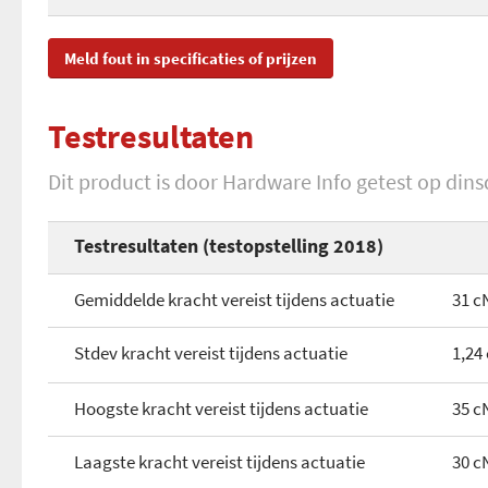
Verlichting instelbaar
Muismat
Materiaal keycaps
SKU
CH
Cijfertoetsen
Meld fout in specificaties of prijzen
Kleur verlichting
Draagtas/hoes
Opdruk keycaps
EAN
08
Aparte mediatoetsen
RGB-verlichting
Testresultaten
Extra gaming keycaps
Toegevoegd aan Hardware Info
di
Gedeelde mediatoetsen
Profieleditor
Dit product is door Hardware Info getest op dinsd
Applicatie toetsen
Profieleditor (knoppen)
Testresultaten (testopstelling 2018)
Gedeelde macrotoetsen
Toetsinvoer buffer
Gemiddelde kracht vereist tijdens actuatie
31 c
Eigen geheugen
Stdev kracht vereist tijdens actuatie
1,24
Macro ondersteuning
Hoogste kracht vereist tijdens actuatie
35 c
Audio lijnuitgang
Laagste kracht vereist tijdens actuatie
30 c
Audio microfooningang