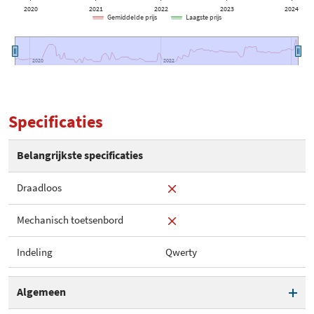
2020
2021
2022
2023
2024
Gemiddelde prijs
Laagste prijs
2020
2020
2022
2022
Specificaties
Belangrijkste specificaties
Draadloos
Mechanisch toetsenbord
Indeling
Qwerty
Algemeen