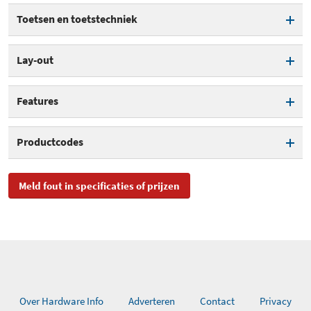
Draadloos
Toetsen en toetstechniek
Aansluiting USB
Mechanisch toetsenbord
Lay-out
Kleur
Zwart
Indeling
Qwerty
Features
Formaat
Full size
Verlichting toetsen
Productcodes
SKU
Z9H48AA#ABB
Meld fout in specificaties of prijzen
EAN
0190780958544
Toegevoegd aan Hardware
vrijdag 11 oktober 2019
Info
Over Hardware Info
Adverteren
Contact
Privacy