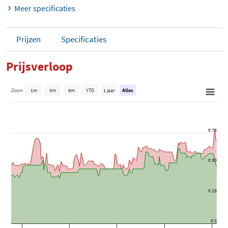
Meer specificaties
Prijzen
Specificaties
Prijsverloop
Zoom
1m
3m
6m
YTD
1 jaar
Alles
€ 75
€ 50
€ 25
€ 0