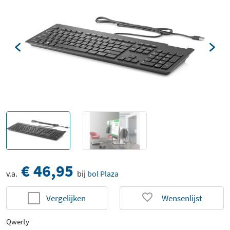
€ 46,95
v.a.
bij
bol Plaza
Vergelijken
Wensenlijst
Qwerty