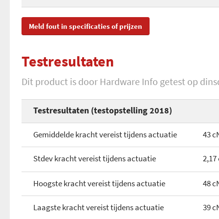
Verlichting instelbaar
Muismat
Materiaal keycaps
SKU
RZ
Cijfertoetsen
Meld fout in specificaties of prijzen
Kleur verlichting
Draagtas/hoes
Opdruk keycaps
EAN
88
Aparte mediatoetsen
RGB-verlichting
Testresultaten
Extra gaming keycaps
Toegevoegd aan Hardware Info
vri
Gedeelde mediatoetsen
Profieleditor
Dit product is door Hardware Info getest op dinsd
Polssteun
Applicatie toetsen
Profieleditor (knoppen)
Testresultaten (testopstelling 2018)
Gedeelde macrotoetsen
Toetsinvoer buffer
Gemiddelde kracht vereist tijdens actuatie
43 c
Eigen geheugen
Stdev kracht vereist tijdens actuatie
2,17
Macro ondersteuning
Hoogste kracht vereist tijdens actuatie
48 c
USB-poorten
Laagste kracht vereist tijdens actuatie
39 c
Audio lijnuitgang