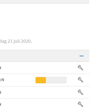
ABS
03-03380100-R3M1
10
RGB
Laser engraving
86419345565
jdag 19 juni 2020
ag 21 juli 2020.
Afneembaar
N
 cN
N
1
N