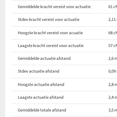
Gemiddelde kracht vereist voor actuatie
61 c
Audio microfooningang
Stdev kracht vereist voor actuatie
2,11
Hoogste kracht vereist voor acuatie
68 c
Laagste kracht vereist voor actuatie
57 c
Gemiddelde actuatie afstand
2,6
Stdev actuatie afstand
0,0
Hoogste actuatie afstand
2,8
Laagste actuatie afstand
2,4
Gemiddelde totale afstand
3,5