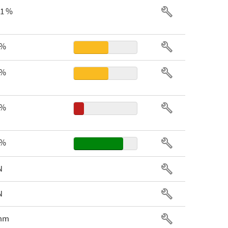
41 %
 %
 %
 %
 %
N
N
 mm