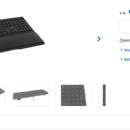
v.a.
Qwer
Me
Be