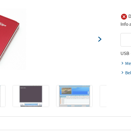
D
Info
USB
Me
Be