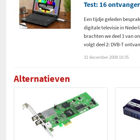
EPG - Internet
Test: 16 ontvanger
Optioneel Common Interface slot
Teletekst
Een tijdje geleden bespr
Ingebouwde CA module
digitale televisie in Nede
Dual tuner support
brachten we deel 1 van on
Afstandsbediening meegeleverd
volgt deel 2: DVB-T ontva
Snelscan profielen beschikbaar
Aantal knoppen afstandsbediening
31 december 2008 10:35
Mogelijkheid om MPEG2 decoder te kiezen
DVB-T - Antenne meegeleverd
Mogelijkheid om H.264 decoder te kiezen
Alternatieven
DVB-T - Antenne voeding
Directe digitale opname - .MPG
S-Video ingang
Directe digitale opname - .TS
Composiet ingang
Opnemen als AVI met codec naar keuze
Geschikt voor MPEG2 HD zenders
Opnemen als DivX