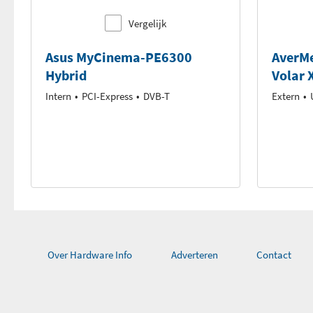
Geschikt voor H.264 HD zenders
Opnemen als WMV
Vergelijk
Compatible met Windows Media Center
Opnemen als MP4
Asus MyCinema-PE6300
AverMe
Hybrid
Volar 
Gecodeerde zenders in Media Center
DVD-authoring
Intern
PCI-Express
DVB-T
Extern
BDA Driver
Over Hardware Info
Adverteren
Contact