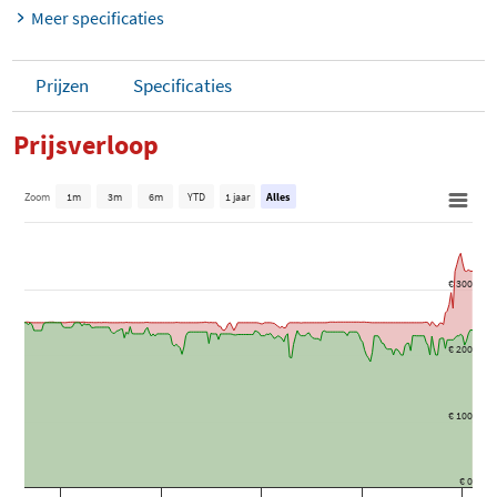
Meer specificaties
Prijzen
Specificaties
Prijsverloop
Zoom
1m
3m
6m
YTD
1 jaar
Alles
€ 300
€ 200
€ 100
€ 0