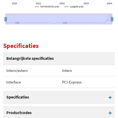
2020
2021
2022
2023
2024
Gemiddelde prijs
Laagste prijs
2020
2020
2022
2022
Specificaties
Belangrijkste specificaties
Intern/extern
Intern
Interface
PCI-Express
Specificaties
Intern/extern
Intern
Productcodes