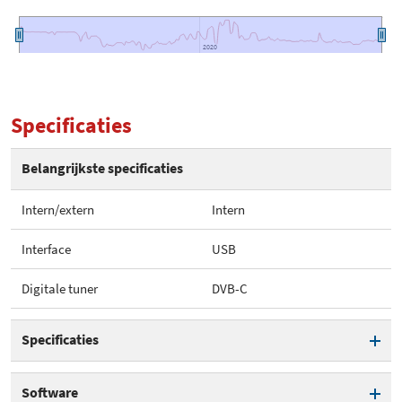
2020
2020
Specificaties
Belangrijkste specificaties
Intern/extern
Intern
Interface
USB
Digitale tuner
DVB-C
Specificaties
Intern/extern
Intern
Software