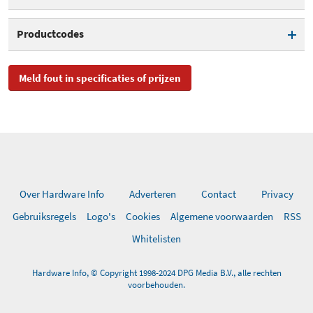
Interface
USB
EPG - DVB-signaal
Productcodes
Digitale tuner
DVB-C
Teletekst
SKU
1590, 01590
Afstandsbediening
Meld fout in specificaties of prijzen
meegeleverd
EAN
0785428015903,
0785428015927
Toegevoegd aan Hardware
donderdag 14 januari 2016
Info
Over Hardware Info
Adverteren
Contact
Privacy
Gebruiksregels
Logo's
Cookies
Algemene voorwaarden
RSS
Whitelisten
Hardware Info, © Copyright 1998-2024 DPG Media B.V., alle rechten
voorbehouden.