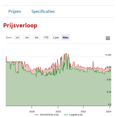
Prijzen
Specificaties
Prijsverloop
Zoom
1m
3m
6m
YTD
1 jaar
Alles
€ 100
€ 75
€ 50
€ 25
€ 0
2018
2020
2022
2024
Gemiddelde prijs
Laagste prijs